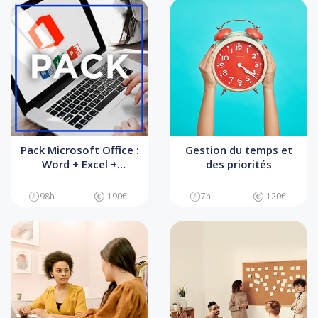
Pack Microsoft Office :
Gestion du temps et
Word + Excel +
des priorités
Powerpoint
98h
190€
7h
120€