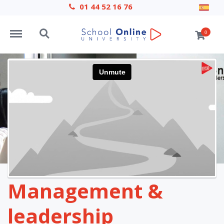
01 44 52 16 76
Menu
Search
0
Management &
leadership