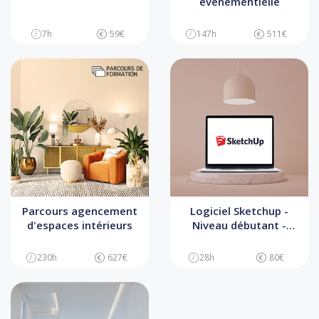
événementielle
7h
59€
147h
511€
Parcours agencement
Logiciel Sketchup -
d'espaces intérieurs
Niveau débutant -
Conception et
modélisation 3D
230h
627€
28h
80€