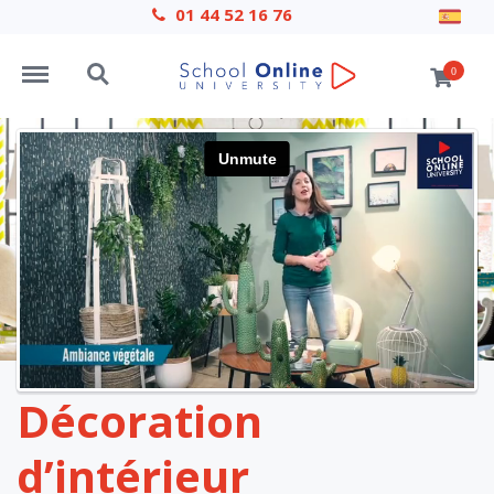
01 44 52 16 76
Menu
Search
0
Décoration
d’intérieur