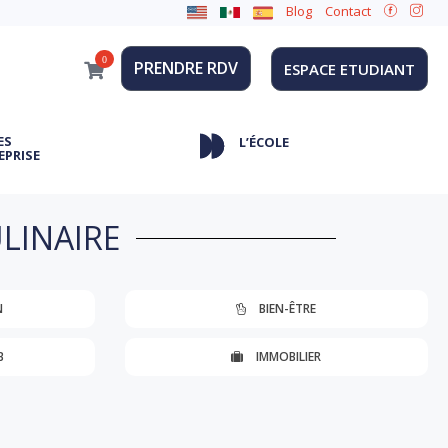
Blog
Contact
0
PRENDRE RDV
ESPACE ETUDIANT
ES
L’ÉCOLE
EPRISE
LINAIRE
N
BIEN-ÊTRE
B
IMMOBILIER