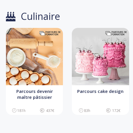
Culinaire
Parcours devenir
Parcours cake design
maître pâtissier
181h
437€
83h
172€