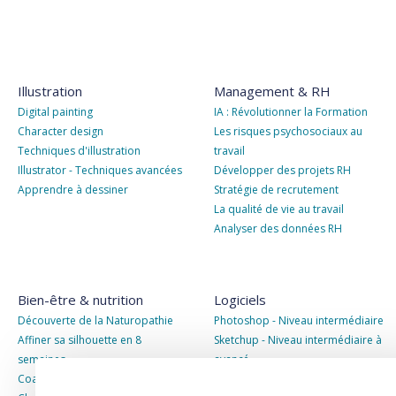
Illustration
Management & RH
Digital painting
IA : Révolutionner la Formation
Character design
Les risques psychosociaux au
Techniques d'illustration
travail
Illustrator - Techniques avancées
Développer des projets RH
Apprendre à dessiner
Stratégie de recrutement
La qualité de vie au travail
Analyser des données RH
Bien-être & nutrition
Logiciels
Découverte de la Naturopathie
Photoshop - Niveau intermédiaire
Affiner sa silhouette en 8
Sketchup - Niveau intermédiaire à
semaines
avancé
Coach nutrition minceur
Autocad niveau intermédiaire à