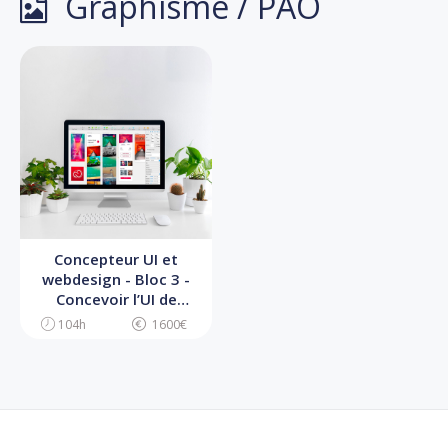
Graphisme / PAO
Concepteur UI et
webdesign - Bloc 3 -
Concevoir l’UI de
l’interface digitale
104h
1600€