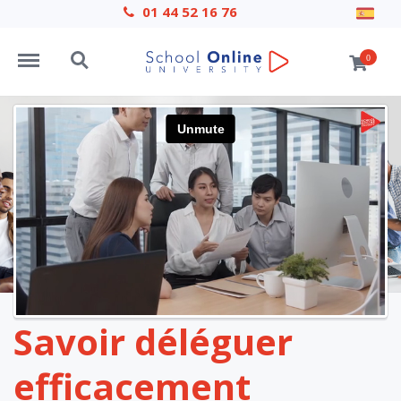
01 44 52 16 76
Menu
Search
0
Savoir déléguer
efficacement