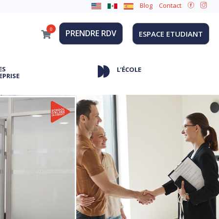
Blog
Contact
0
PRENDRE RDV
ESPACE ETUDIANT
ES
L’ÉCOLE
EPRISE